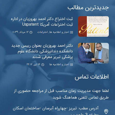
جدیدترین مطالب
ثبت اختراع دکتر احمد بهروزیان در اداره
ثبت اختراعات آمریکا Uspatent
اخبار و اطلاعیه ها
,
اختراعات
۱۲ مرداد, ۱۱:۳۹
دکتر احمد بهروزیان بعنوان رییس جدید
دانشکده دندانپزشکی دانشگاه علوم
پزشکی تبریز معرفی شدند
اخبار و اطلاعیه ها
۱۴ تیر, ۲۲:۱۲
اطلاعات تماس
لطفا جهت مدیریت زمان مناسب قبل از مراجعه حضوری از
طریق تماس تلفنی هماهنگ شوید.
آدرس مطب: تبریز -چهارراه آبرسان -ساختمان اسکان
-طبقه 3 واحد ب