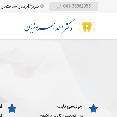
041-33362055
تبریز/آبرسان/ساختمان 
ارتودنسی ثابت
ار
در ارتودنسی ثابت براکتهای
ا