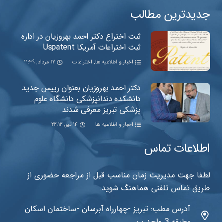
جدیدترین مطالب
ثبت اختراع دکتر احمد بهروزیان در اداره
ثبت اختراعات آمریکا Uspatent
اخبار و اطلاعیه ها
,
اختراعات
۱۲ مرداد, ۱۱:۳۹
دکتر احمد بهروزیان بعنوان رییس جدید
دانشکده دندانپزشکی دانشگاه علوم
پزشکی تبریز معرفی شدند
اخبار و اطلاعیه ها
۱۴ تیر, ۲۲:۱۲
اطلاعات تماس
لطفا جهت مدیریت زمان مناسب قبل از مراجعه حضوری از
طریق تماس تلفنی هماهنگ شوید.
آدرس مطب: تبریز -چهارراه آبرسان -ساختمان اسکان
-طبقه 3 واحد ب